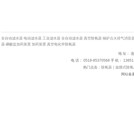
全自动滤水器
电动滤水器
工业滤水器
全自动滤水器
真空除氧器
锅炉点火排气消音
器
磷酸盐加药装置
加药装置
真空电化学除氧器
地 址：
电 话： 0518-85370568 手 机： 1385
热门点击：
除氧器
｜
旋膜式除氧
网站备