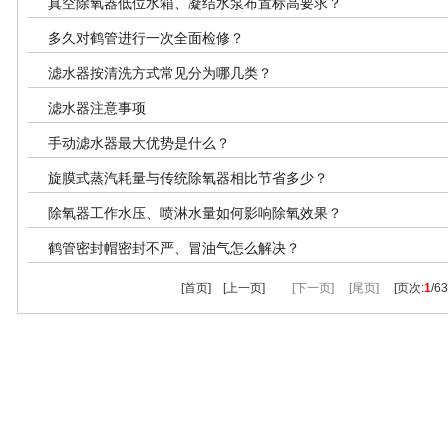
真空除氧器低位水箱、凝结水泵布置标高要求？
多久对鹤管进行一次全面检修？
滤水器按清洗方式常见分为哪几类？
滤水器注意事项
手动滤水器最大优势是什么？
旋膜式蒸汽耗量与传统除氧器相比节省多少？
除氧器工作水压、喷淋水量如何影响除氧效果？
鹤管密封帽密封不严、冒油气怎么解决？
[首页] [上一页]
[下一页]
[尾页]
[页次:
1
/6